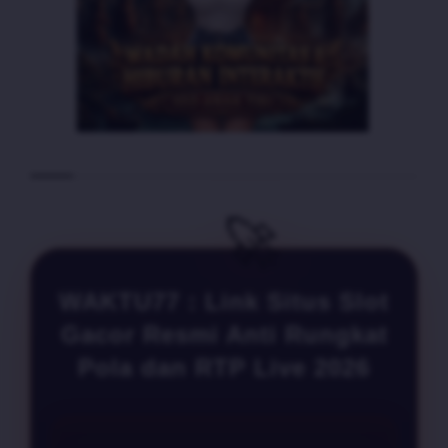
WAKTU77 : Link Situs Slot
Gacor Resmi Anti Rungkat
Pola dan RTP Live 2026