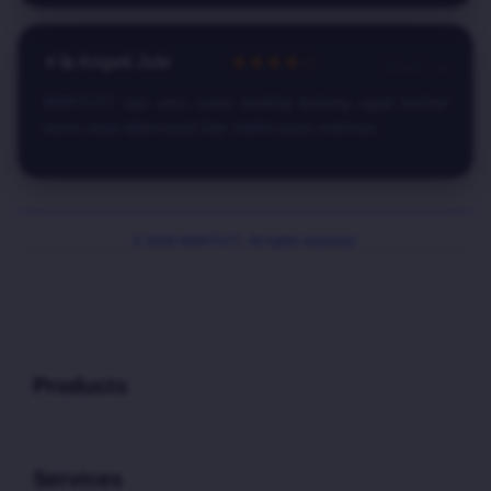
Angeli Jule
★★★★☆
2026-07-14
WAKTU77 nya seru cuma loading kadang agak lambat
saran saya dipercepat biar makin puas mainnya
© 2026 WAKTU77. All rights reserved.
Buka
Footer Navigation
Products
Buka
Services