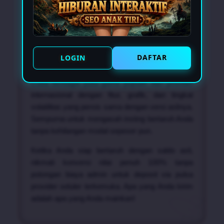
ke ribuan simulator mesin slot online terlengkap
untuk menguji pola, ritme, dan strategi Anda.
Tidak hanya sebagai tempat latihan, platform
kami juga terintegrasi dengan gerbang taruhan
resmi yang menawarkan kemudahan transaksi
DAFTAR
LOGIN
luar biasa.
Coba berbagai judul game populer dari provider
internasional dengan fitur, grafik, dan tingkat
volatilitas yang persis sama dengan versi aslinya.
Sempurna untuk mengasah insting bertaruh Anda
tanpa kehilangan modal sepeser pun.
Ketika Anda siap bertaruh dengan saldo asli,
nikmati konversi nilai penuh 100% tanpa
potongan biaya admin untuk deposit via pulsa
provider seluler terkemuka. Apa yang Anda kirim
adalah apa yang Anda mainkan!