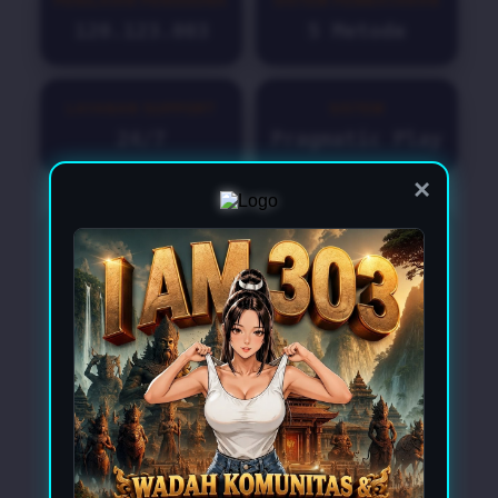
PENILAIAN PENGGUNA
SISTEM PEMBAYARAN
120.123.003
5 Metode
LAYANAN SUPPORT
SISTEM
24/7
Pragmatic Play
×
WAKTU77
menawarkan kemudahan transaksi
luar biasa: mulai dari sistem slot pulsa tanpa
potongan hingga dukungan penuh untuk seluruh
layanan deposit bank lokal di indonesia. pahami
algoritma permainan secara mendalam lewat fitur
demo kami, lalu beralihlah ke mode nyata dengan
fleksibilitas deposit tanpa batas.
SLOT DEMO hadir sebagai solusi cerdas satu
atap untuk Anda! Kami menyediakan akses gratis