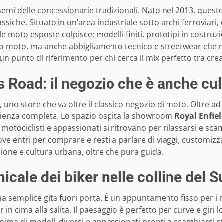
emi delle concessionarie tradizionali. Nato nel 2013, quest
siche. Situato in un’area industriale sotto archi ferroviari, 
le moto esposte colpisce: modelli finiti, prototipi in costruz
 moto, ma anche abbigliamento tecnico e streetwear che rifle
 punto di riferimento per chi cerca il mix perfetto tra crea
s Road: il negozio che è anche cul
, uno store che va oltre il classico negozio di moto. Oltre ad
rienza completa. Lo spazio ospita la showroom
Royal Enfie
tociclisti e appassionati si ritrovano per rilassarsi e sca
ve entri per comprare e resti a parlare di viaggi, customiz
ione e cultura urbana, oltre che pura guida.
icale dei biker nelle colline del S
una semplice gita fuori porta. È un appuntamento fisso per i 
in cima alla salita. Il paesaggio è perfetto per curve e giri lo
nima di modelli diversi e appassionati pronti a scambiarsi st