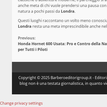
anche meta di chi vuole prendersi una pausa con
natura a pochi passi da
Londra
.
Questi luoghi raccontano un volto meno conosciuto
Londra
resta una meta imprescindibile anche nel
Continue
Previous:
Honda Hornet 600 Usata: Pro e Contro della N
Reading
per Tutti i Piloti
Copyright © 2025 Barberoeditorigroup.it - Editorial
blog non è una testata giornalistica, in quanto v
Change privacy settings