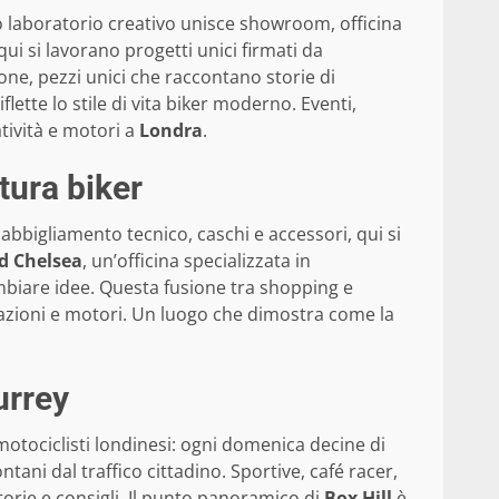
o laboratorio creativo unisce showroom, officina
qui si lavorano progetti unici firmati da
ione, pezzi unici che raccontano storie di
tte lo stile di vita biker moderno. Eventi,
tività e motori a
Londra
.
tura biker
 abbigliamento tecnico, caschi e accessori, qui si
ld Chelsea
, un’officina specializzata in
mbiare idee. Questa fusione tra shopping e
zazioni e motori. Un luogo che dimostra come la
urrey
motociclisti londinesi: ogni domenica decine di
ntani dal traffico cittadino. Sportive, café racer,
orie e consigli. Il punto panoramico di
Box Hill
è