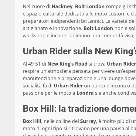
Nel cuore di
Hackney
,
Bolt London
rompe gli sch
e spazio culturale dedicato alle moto custom e clas
preparatori indipendenti britannici. La varietà del
artigianato e innovazione.
Bolt London
non è solo
workshop e incontri animano una comunità viva, un
Urban Rider sulla New King’
Al 49-51 di
New King’s Road
si trova
Urban Rider
respira un’atmosfera pensata per vivere un’espe
manutenzione e preparazione e una lounge dove mo
socialità fa di
Urban Rider
un punto d’incontro do
passione per le moto a
Londra
sia anche condivis
Box Hill: la tradizione domen
Box Hill
, nelle colline del
Surrey
, è molto più di 
moto di ogni tipo si ritrovano per una pausa al bar 
classiche o adventure moderne, il parcheggio si a