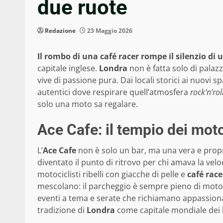
due ruote
Redazione
23 Maggio 2026
Il rombo di una café racer rompe il silenzio di
capitale inglese.
Londra
non è fatta solo di palazz
vive di passione pura. Dai locali storici ai nuovi 
autentici dove respirare quell’atmosfera
rock’n’rol
solo una moto sa regalare.
Ace Cafe: il tempio dei motoc
L’
Ace Cafe
non è solo un bar, ma una vera e propri
diventato il punto di ritrovo per chi amava la velo
motociclisti ribelli con giacche di pelle e
café race
mescolano: il parcheggio è sempre pieno di moto, 
eventi a tema e serate che richiamano appassionat
tradizione di
Londra
come capitale mondiale dei 