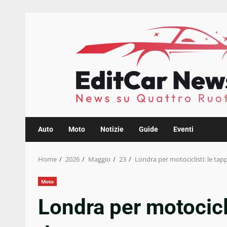
Skip
to
content
Auto
Moto
Notizie
Guide
Eventi
Home
2026
Maggio
23
Londra per motociclisti: le tap
Moto
Londra per motocicli