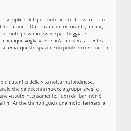
un semplice club per motociclisti. Ricavato sotto
contemporaneo. Qui trovate un ristorante, un bar,
ità? Le moto possono essere parcheggiate
a a chiunque voglia vivere un’atmosfera autentica
te a tema, questo spazio è un punto di riferimento
più autentici della vita notturna londinese.
turale che da decenni intreccia gruppi
“mod”
e
itane vissute intensamente. Fuori dal bar, non è
ffini. Anche chi non guida una moto, fermarsi al