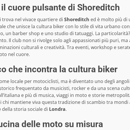
il cuore pulsante di Shoreditch
i trova nel vivace quartiere di
Shoreditch
ed è molto più di 
nale che unisce la cultura biker con lo stile di vita urbano 
ico, un barber shop e uno studio di tatuaggi. La particolar
to. Il club non si rivolge solo agli appassionati più puri, m
inazioni culturali e creatività. Tra eventi, workshop e sera
oto nel cuore.
co che incontra la cultura biker
ome locale per motociclisti, ma è diventato uno degli angoli 
 storico frequentato da musicisti, rocker e da una scena cul
ll’italiana e più di musica, viaggi in moto e storie metropol
 chi mantiene viva questa tradizione di scambio tra mondi a
della storia sociale di
Londra
.
ucina delle moto su misura