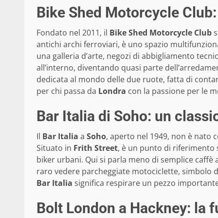
Bike Shed Motorcycle Club: 
Fondato nel 2011, il
Bike Shed Motorcycle Club
s
antichi archi ferroviari, è uno spazio multifunzio
una galleria d’arte, negozi di abbigliamento tecn
all’interno, diventando quasi parte dell’arredamen
dedicata al mondo delle due ruote, fatta di contam
per chi passa da
Londra
con la passione per le m
Bar Italia di Soho: un classi
Il
Bar Italia
a
Soho
, aperto nel 1949, non è nato c
Situato in
Frith Street
, è un punto di riferimento
biker urbani. Qui si parla meno di semplice caffè a
raro vedere parcheggiate motociclette, simbolo di
Bar Italia
significa respirare un pezzo importante 
Bolt London a Hackney: la f