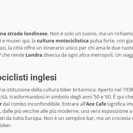
 una strada londinese.
Non è solo un suono, ma un richiamo
i e musei: qui, la
cultura motociclistica
pulsa forte, con gi
spazi, la città offre un itinerario unico per chi ama le due r
l
che rende
Londra
diversa da ogni altra metropoli. Un viagg
iclisti inglesi
a istituzione della cultura biker britannica. Aperto nel 193
cità, trasformandosi in simbolo degli anni ’50 e ’60. È qui c
r
dal rombo inconfondibile. Entrare all’
Ace Cafe
significa i
dalle più vecchie alle più moderne, una vera esposizione a c
i da tutta Europa. Non è un semplice bar, ma un crocevia di
biker.