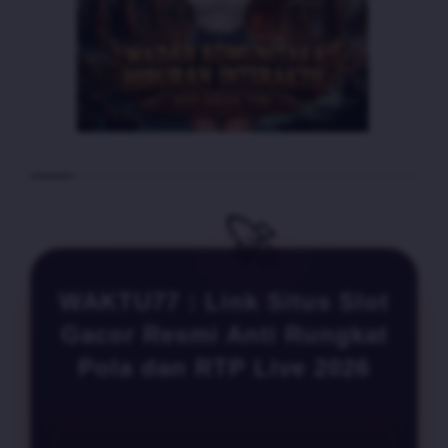
WAKTU77 : Link Situs Slot
Gacor Resmi Anti Rungkat
Pola dan RTP Live 2026