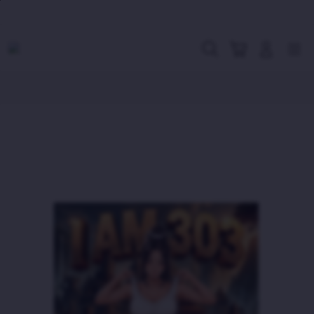
Skip
to
content
Cari
Troli
Login
Navigation
Buka Info Lebih Lanjut