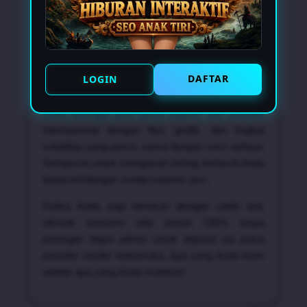
ke ribuan simulator mesin slot online terlengkap
untuk menguji pola, ritme, dan strategi Anda.
Tidak hanya sebagai tempat latihan, platform
kami juga terintegrasi dengan gerbang taruhan
resmi yang menawarkan kemudahan transaksi
DAFTAR
LOGIN
luar biasa.
Coba berbagai judul game populer dari provider
internasional dengan fitur, grafik, dan tingkat
volatilitas yang persis sama dengan versi aslinya.
Sempurna untuk mengasah insting bertaruh Anda
tanpa kehilangan modal sepeser pun.
Ketika Anda siap bertaruh dengan saldo asli,
nikmati konversi nilai penuh 100% tanpa
potongan biaya admin untuk deposit via pulsa
provider seluler terkemuka. Apa yang Anda kirim
adalah apa yang Anda mainkan!