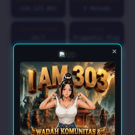
PENILAIAN PENGGUNA
SISTEM PEMBAYARAN
120.123.003
5 Metode
LAYANAN SUPPORT
SISTEM
24/7
Pragmatic Play
×
WAKTU77
menawarkan kemudahan transaksi
luar biasa: mulai dari sistem slot pulsa tanpa
potongan hingga dukungan penuh untuk seluruh
layanan deposit bank lokal di indonesia. pahami
algoritma permainan secara mendalam lewat fitur
demo kami, lalu beralihlah ke mode nyata dengan
fleksibilitas deposit tanpa batas.
SLOT DEMO hadir sebagai solusi cerdas satu
atap untuk Anda! Kami menyediakan akses gratis