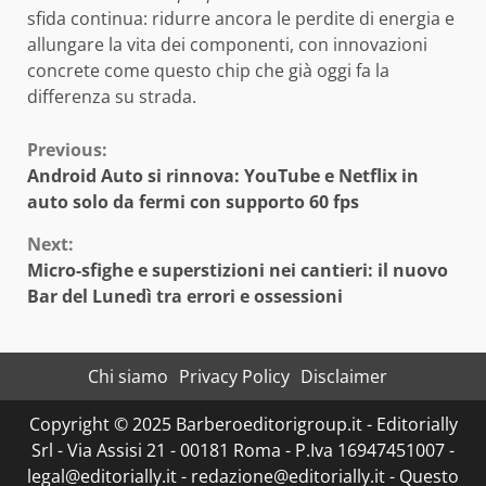
sfida continua: ridurre ancora le perdite di energia e
allungare la vita dei componenti, con innovazioni
concrete come questo chip che già oggi fa la
differenza su strada.
Continue
Previous:
Android Auto si rinnova: YouTube e Netflix in
Reading
auto solo da fermi con supporto 60 fps
Next:
Micro-sfighe e superstizioni nei cantieri: il nuovo
Bar del Lunedì tra errori e ossessioni
Chi siamo
Privacy Policy
Disclaimer
Copyright © 2025 Barberoeditorigroup.it - Editorially
Srl - Via Assisi 21 - 00181 Roma - P.Iva 16947451007 -
legal@editorially.it - redazione@editorially.it - Questo