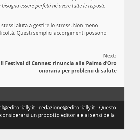
 bisogna essere perfetti né avere tutte le risposte
e stessi aiuta a gestire lo stress. Non meno
ficoltà. Questi semplici accorgimenti possono
Next:
il Festival di Cannes: rinuncia alla Palma d’Oro
onoraria per problemi di salute
l@editorially.it - redazione@editorially.it - Questo
considerarsi un prodotto editoriale ai sensi della