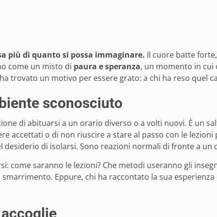
a più di quanto si possa immaginare.
Il cuore batte forte
imo come un misto di
paura e speranza
, un momento in cui 
e, ha trovato un motivo per essere grato: a chi ha reso quel
mbiente sconosciuto
ne di abituarsi a un orario diverso o a volti nuovi. È un sa
ere accettati o di non riuscire a stare al passo con le lezio
 nel desiderio di isolarsi. Sono reazioni normali di fronte a
arsi: come saranno le lezioni? Che metodi useranno gli inseg
 smarrimento. Eppure, chi ha raccontato la sua esperienza
 accoglie