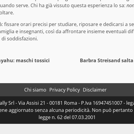
quando serve. Chi ha già vissuto questa esperienza lo sa:
non
oltare.
à: fissare orari precisi per studiare, riposare e dedicarsi a s
glia e insegnanti, così da affrontare insieme eventuali dif
 di soddisfazioni.
yahu: maschi tossici
Barbra Streisand salta 
Chi siamo
Privacy Policy
Disclaimer
ly Srl - Via Assisi 21 - 00181 Roma - P.Iva 16947451007 - lega
iene aggiornato senza alcuna periodicità. Non può pertanto 
legge n. 62 del 07.03.2001