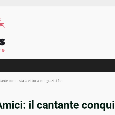
tante conquista la vittoria e ringrazia i fan
mici: il cantante conquis