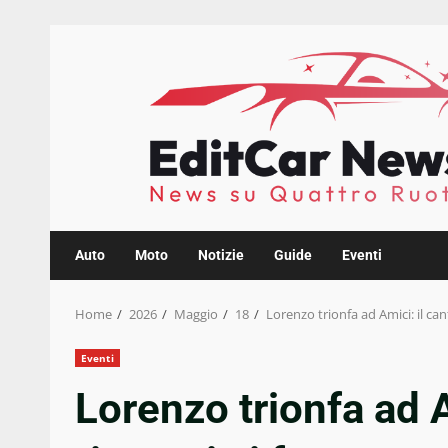
Skip
to
content
Auto
Moto
Notizie
Guide
Eventi
Home
2026
Maggio
18
Lorenzo trionfa ad Amici: il can
Eventi
Lorenzo trionfa ad A