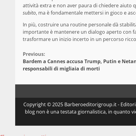
attività extra e non aver paura di chiedere aiuto 
subito
, ma è fondamentale mettersi in gioco e asc
In più, costruire una routine personale dà stabilit
importante è mantenere un dialogo aperto con fami
trasformare un inizio incerto in un percorso ricco
Continue
Previous:
Bardem a Cannes accusa Trump, Putin e Netan
Reading
responsabili di migliaia di morti
Copyright © 2025 Barberoeditorigroup.it - Editorial
blog non è una testata giornalistica, in quanto v