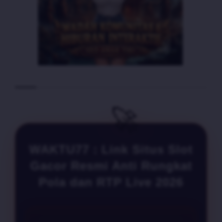
WAKTU77 : Link Situs Slot
Gacor Resmi Anti Rungkat
Pola dan RTP Live 2026