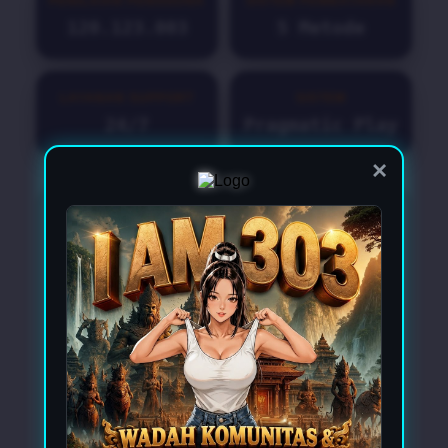
PENILAIAN PENGGUNA
SISTEM PEMBAYARAN
120.123.003
5 Metode
LAYANAN SUPPORT
SISTEM
24/7
Pragmatic Play
×
WAKTU77
menawarkan kemudahan transaksi
luar biasa: mulai dari sistem slot pulsa tanpa
potongan hingga dukungan penuh untuk seluruh
layanan deposit bank lokal di indonesia. pahami
algoritma permainan secara mendalam lewat fitur
demo kami, lalu beralihlah ke mode nyata dengan
fleksibilitas deposit tanpa batas.
SLOT DEMO hadir sebagai solusi cerdas satu
atap untuk Anda! Kami menyediakan akses gratis