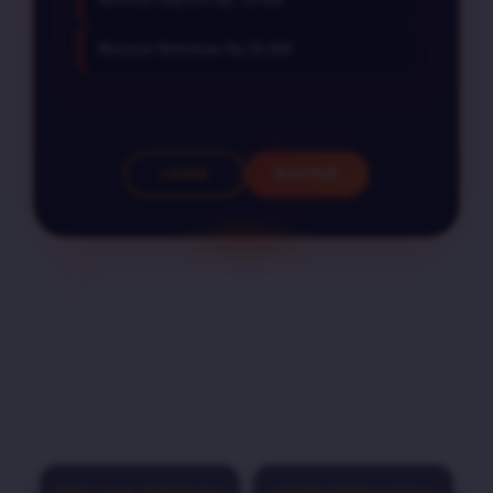
Minimal Withdraw Rp 25.000
LOGIN
DAFTAR
Layer Popup Close
WAKTU77 : Link Situs Slot
Gacor Resmi Anti Rungkat
Pola dan RTP Live 2026