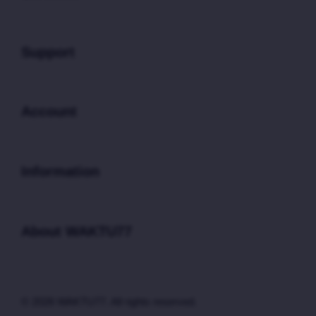
Buka
Support
Buka
Account
Buka
Information
Buka
About WAKTU77
© 2026 WAKTU77. All rights reserved.