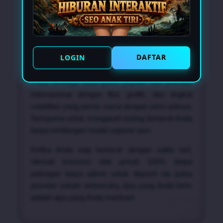
ke ribuan simulator mesin slot online terlengkap
untuk menguji pola, ritme, dan strategi Anda.
Tidak hanya sebagai tempat latihan, platform
kami juga terintegrasi dengan gerbang taruhan
resmi yang menawarkan kemudahan transaksi
DAFTAR
LOGIN
luar biasa.
Coba berbagai judul game populer dari provider
internasional dengan fitur, grafik, dan tingkat
volatilitas yang persis sama dengan versi aslinya.
Sempurna untuk mengasah insting bertaruh Anda
tanpa kehilangan modal sepeser pun.
Ketika Anda siap bertaruh dengan saldo asli,
nikmati konversi nilai penuh 100% tanpa
potongan biaya admin untuk deposit via pulsa
provider seluler terkemuka. Apa yang Anda kirim
adalah apa yang Anda mainkan!