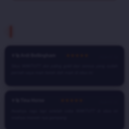
ULASAN TERBARU KOMUNITAS
WAKTU77
Ardi Bellingham
★★★★★
2026-07-18
Situs WAKTU77 slot paling gokil dari semua yang sudah
pernah saya main betah dah main di situs ini
Tina Horse
★★★★★
2026-07-12
Awalnya ragu tapi setelah coba WAKTU77 di situs ini
soalnya maxwin nya gampang