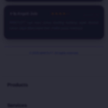
Angeli Jule
★★★★☆
2026-07-14
WAKTU77 nya seru cuma loading kadang agak lambat
saran saya dipercepat biar makin puas mainnya
© 2026 WAKTU77. All rights reserved.
Buka
Footer Navigation
Products
Buka
Services