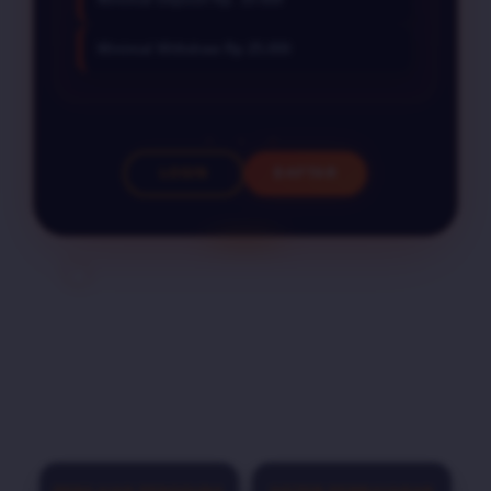
Minimal Withdraw Rp 25.000
LOGIN
DAFTAR
Layer Popup Close
WAKTU77 : Link Situs Slot
Gacor Resmi Anti Rungkat
Pola dan RTP Live 2026