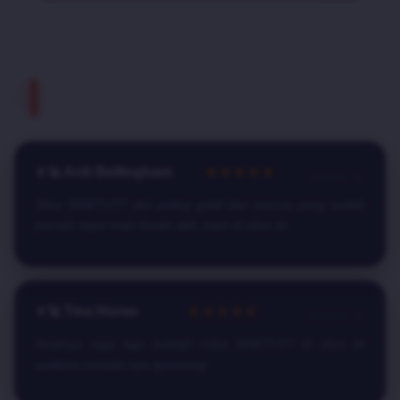
ULASAN TERBARU KOMUNITAS
WAKTU77
Ardi Bellingham
★★★★★
2026-07-18
Situs WAKTU77 slot paling gokil dari semua yang sudah
pernah saya main betah dah main di situs ini
Tina Horse
★★★★★
2026-07-12
Awalnya ragu tapi setelah coba WAKTU77 di situs ini
soalnya maxwin nya gampang