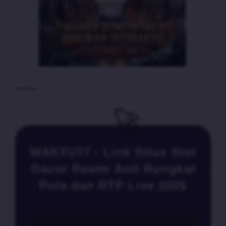
WAKTU77 : Link Situs Slot
Gacor Resmi Anti Rungkat
Pola dan RTP Live 2026