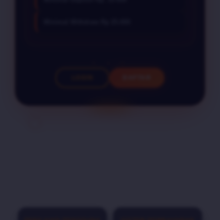
Minimal Withdraw Rp 25.000
LOGIN
DAFTAR
Layer Popup Close
WAKTU77 : Link Situs Slot
Gacor Resmi Anti Rungkat
Pola dan RTP Live 2026