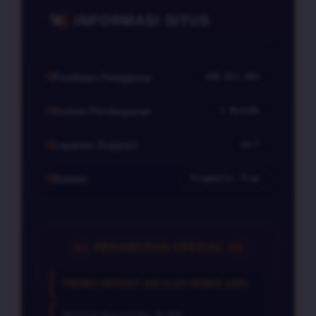
INFORMASI SITUS
Penilaian Pengguna
100.023.003
Sistem Pembayaran
5 Metode
Layanan Support
24/7
Sistem
Pragmatic Play
PENAWARAN SPESIAL
PROMO DEPOSIT 10K SLOT BONUS 100%
Minimal Deposit Rp. 10.000