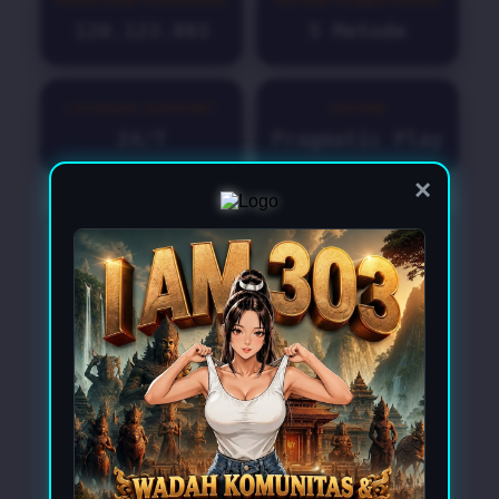
PENILAIAN PENGGUNA
SISTEM PEMBAYARAN
120.123.003
5 Metode
LAYANAN SUPPORT
SISTEM
24/7
Pragmatic Play
×
WAKTU77
menawarkan kemudahan transaksi
luar biasa: mulai dari sistem slot pulsa tanpa
potongan hingga dukungan penuh untuk seluruh
layanan deposit bank lokal di indonesia. pahami
algoritma permainan secara mendalam lewat fitur
demo kami, lalu beralihlah ke mode nyata dengan
fleksibilitas deposit tanpa batas.
SLOT DEMO hadir sebagai solusi cerdas satu
atap untuk Anda! Kami menyediakan akses gratis