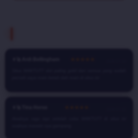
ULASAN TERBARU KOMUNITAS
WAKTU77
Ardi Bellingham
★★★★★
2026-07-18
Situs WAKTU77 slot paling gokil dari semua yang sudah
pernah saya main betah dah main di situs ini
Tina Horse
★★★★★
2026-07-12
Awalnya ragu tapi setelah coba WAKTU77 di situs ini
soalnya maxwin nya gampang