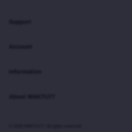
Buka
Support
Buka
Account
Buka
Information
Buka
About WAKTU77
© 2026 WAKTU77. All rights reserved.