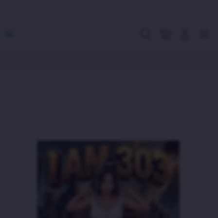
Skip
to
content
Cari
Troli
Login
Navigation
Buka Info Lebih Lanjut