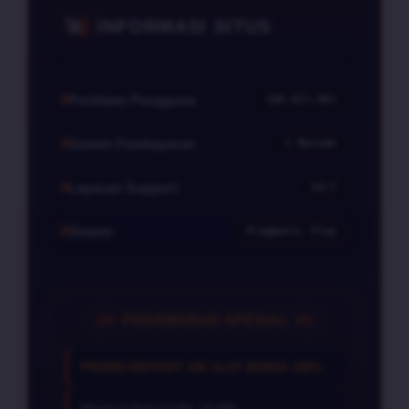
INFORMASI SITUS
Penilaian Pengguna
100.023.003
Sistem Pembayaran
5 Metode
Layanan Support
24/7
Sistem
Pragmatic Play
PENAWARAN SPESIAL
PROMO DEPOSIT 10K SLOT BONUS 100%
Minimal Deposit Rp. 10.000