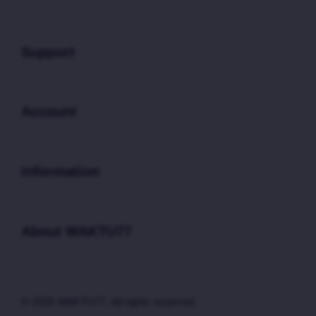
Buka
Support
Buka
Account
Buka
Information
Buka
About WAKTU77
© 2026 WAKTU77. All rights reserved.