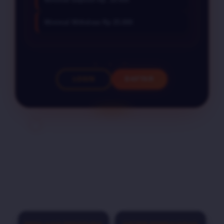
Minimal Withdraw Rp 25.000
LOGIN
DAFTAR
Layer Popup Close
WAKTU77 : Link Situs Slot
Gacor Resmi Anti Rungkat
Pola dan RTP Live 2026