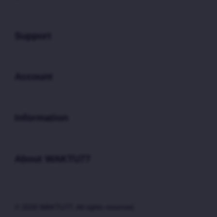
Buka
Support
Buka
Account
Buka
Information
Buka
About WAKTU77
© 2026 WAKTU77. All rights reserved.