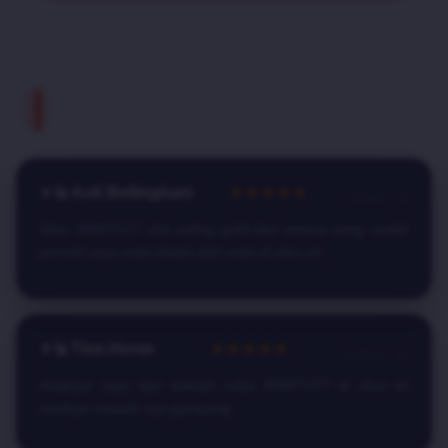
ULASAN TERBARU KOMUNITAS
WAKTU77
Ardi Bellingham
★★★★★
2026-07-18
Situs WAKTU77 slot paling gokil dari semua yang sudah
pernah saya main betah dah main di situs ini
Tina Horse
★★★★★
2026-07-12
Awalnya ragu tapi setelah coba WAKTU77 di situs ini
soalnya maxwin nya gampang