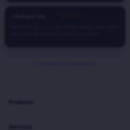
Angeli Jule
★★★★☆
2026-07-14
WAKTU77 nya seru cuma loading kadang agak lambat
saran saya dipercepat biar makin puas mainnya
© 2026 WAKTU77. All rights reserved.
Buka
Footer Navigation
Products
Buka
Services