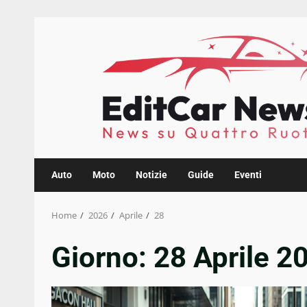
Skip
to
content
Auto
Moto
Notizie
Guide
Eventi
Home
2026
Aprile
28
Giorno:
28 Aprile 2