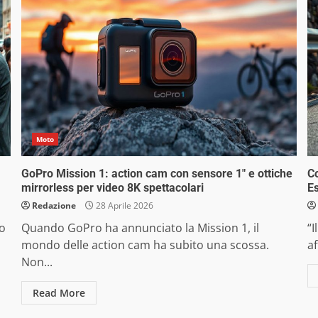
Moto
GoPro Mission 1: action cam con sensore 1″ e ottiche
Co
mirrorless per video 8K spettacolari
Es
Redazione
28 Aprile 2026
po
Quando GoPro ha annunciato la Mission 1, il
“I
mondo delle action cam ha subito una scossa.
af
Non...
Read More