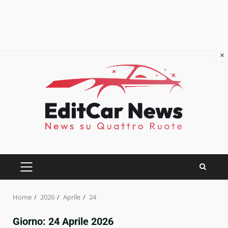
×
Skip
to
content
PRIMARY
MENU
Home
2026
Aprile
24
Giorno:
24 Aprile 2026