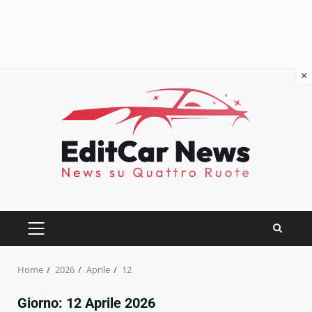
×
Skip
to
content
PRIMARY
MENU
Home
2026
Aprile
12
Giorno:
12 Aprile 2026