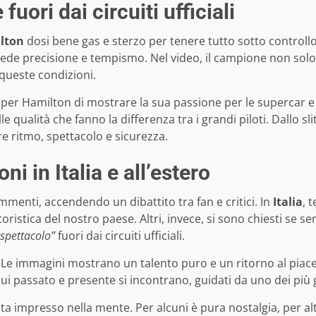
uori dai circuiti ufficiali
lton
dosi bene gas e sterzo per tenere tutto sotto controllo
ichiede precisione e tempismo. Nel video, il campione non sol
 queste condizioni.
 Hamilton di mostrare la sua passione per le supercar e il m
e qualità che fanno la differenza tra i grandi piloti. Dallo 
e ritmo, spettacolo e sicurezza.
ni in Italia e all’estero
ommenti, accendendo un dibattito tra fan e critici. In
Italia
, 
ristica del nostro paese. Altri, invece, si sono chiesti se s
 spettacolo”
fuori dai circuiti ufficiali.
co. Le immagini mostrano un talento puro e un ritorno al piac
i passato e presente si incontrano, guidati da uno dei più 
ta impresso nella mente. Per alcuni è pura nostalgia, per al