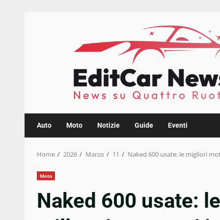
Skip
to
content
Auto
Moto
Notizie
Guide
Eventi
Home
2026
Marzo
11
Naked 600 usate: le migliori mot
Moto
Naked 600 usate: le