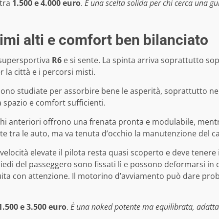
 tra
1.500 e 4.000 euro
.
È una scelta solida per chi cerca una 
mi alti e comfort ben bilanciato
supersportiva
R6
e si sente. La spinta arriva soprattutto sop
la città e i percorsi misti.
ono studiate per assorbire bene le asperità, soprattutto nel
a spazio e comfort sufficienti.
schi anteriori offrono una frenata pronta e modulabile, mentr
ente tra le auto, ma va tenuta d’occhio la manutenzione del ca
velocità elevate il pilota resta quasi scoperto e deve tener
piedi del passeggero sono fissati lì e possono deformarsi in 
ita con attenzione. Il motorino d’avviamento può dare prob
1.500 e 3.500 euro
.
È una naked potente ma equilibrata, adatta 