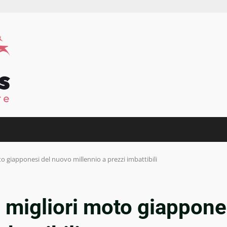
o giapponesi del nuovo millennio a prezzi imbattibili
 migliori moto giappone