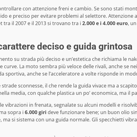
rollare con attenzione freni e cambio. Se sono stati montat
ido e preciso per evitare problemi al selettore. Attenzione a
 tra il 2007 e il 2013 si trovano tra i
2.000 e i 4.000 euro
, u
arattere deciso e guida grintosa
nto su strada più deciso e un’estetica che richiama le nake
le curve. La moto sembra più veloce delle rivali, anche se ne
i da sportiva, anche se l’acceleratore a volte risponde in mod
e strade sconnesse, il che rende la guida vivace ma a scapit
nella media, con qualche plastica un po’ economica, ma il 
 vibrazioni in frenata, segnalate su alcuni modelli e risolvi
 ma sopra i
6.000 giri
deve funzionare bene; un buon olio sint
e, ma si sistema con una guida normale. Gli specchietti vibran