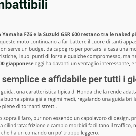
battibili
a Yamaha FZ6 e la Suzuki GSR 600 restano tra le naked p
queste moto continuano a far battere il cuore di tanti appass
on serve un budget da capogiro per portarsi a casa una moto
teristiche, i suoi punti di forza e qualche compromesso, ma 
00 giapponese
oggi ha davanti un ventaglio interessante, e
emplice e affidabile per tutti i gi
 di guida, una caratteristica tipica di Honda che la rende adat
a buona spinta già a regimi medi, regalando una guida brill
piene di tornanti stretti.
o sopra il faro, pur non essendo un capolavoro di design, pr
indrata: frizione e cambio morbidi facilitano il traffico, me
e, che ha un comando un po’ troppo leggero.