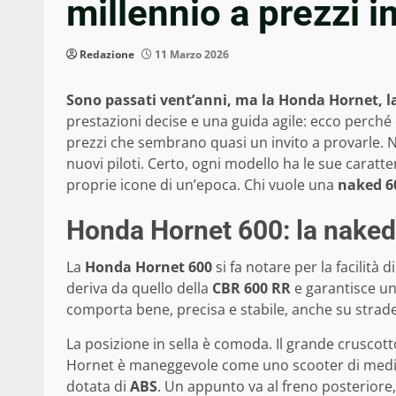
millennio a prezzi im
Redazione
11 Marzo 2026
Sono passati vent’anni, ma la Honda Hornet, l
prestazioni decise e una guida agile: ecco perché 
prezzi che sembrano quasi un invito a provarle. N
nuovi piloti. Certo, ogni modello ha le sue carat
proprie icone di un’epoca. Chi vuole una
naked 6
Honda Hornet 600: la naked s
La
Honda Hornet 600
si fa notare per la facilità
deriva da quello della
CBR 600 RR
e garantisce un
comporta bene, precisa e stabile, anche su strade 
La posizione in sella è comoda. Il grande cruscott
Hornet è maneggevole come uno scooter di media cil
dotata di
ABS
. Un appunto va al freno posterior