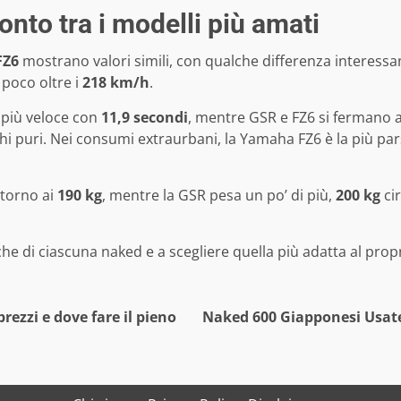
nto tra i modelli più amati
FZ6
mostrano valori simili, con qualche differenza interessa
poco oltre i
218 km/h
.
a più veloce con
11,9 secondi
, mentre GSR e FZ6 si fermano 
ghi puri. Nei consumi extraurbani, la Yamaha FZ6 è la più p
ntorno ai
190 kg
, mentre la GSR pesa un po’ di più,
200 kg
cir
he di ciascuna naked e a scegliere quella più adatta al propri
rezzi e dove fare il pieno
Naked 600 Giapponesi Usate: