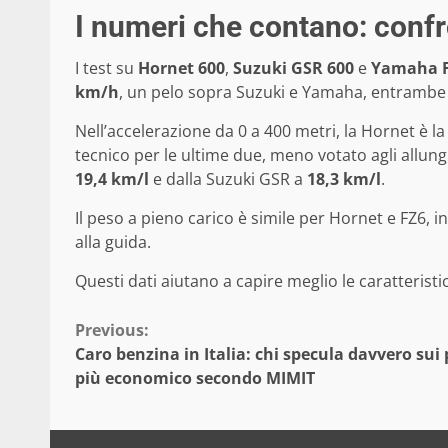
I numeri che contano: confro
I test su
Hornet 600
,
Suzuki GSR 600
e
Yamaha 
km/h
, un pelo sopra Suzuki e Yamaha, entrambe 
Nell’accelerazione da 0 a 400 metri, la Hornet è l
tecnico per le ultime due, meno votato agli allun
19,4 km/l
e dalla Suzuki GSR a
18,3 km/l
.
Il peso a pieno carico è simile per Hornet e FZ6, i
alla guida.
Questi dati aiutano a capire meglio le caratteristic
Continue
Previous:
Caro benzina in Italia: chi specula davvero sui p
Reading
più economico secondo MIMIT