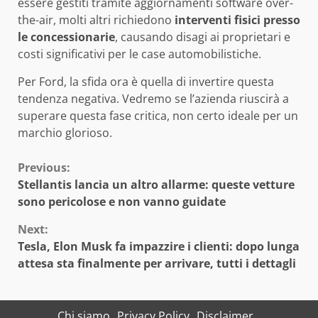
essere gestiti tramite aggiornamenti software over-
the-air, molti altri richiedono
interventi fisici presso
le concessionarie
, causando disagi ai proprietari e
costi significativi per le case automobilistiche.
Per Ford, la sfida ora è quella di invertire questa
tendenza negativa. Vedremo se l’azienda riuscirà a
superare questa fase critica, non certo ideale per un
marchio glorioso.
Continue
Previous:
Stellantis lancia un altro allarme: queste vetture
Reading
sono pericolose e non vanno guidate
Next:
Tesla, Elon Musk fa impazzire i clienti: dopo lunga
attesa sta finalmente per arrivare, tutti i dettagli
Chi siamo
Privacy Policy
Disclaimer