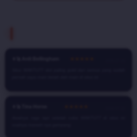
ULASAN TERBARU KOMUNITAS
WAKTU77
Ardi Bellingham
★★★★★
2026-07-18
Situs WAKTU77 slot paling gokil dari semua yang sudah
pernah saya main betah dah main di situs ini
Tina Horse
★★★★★
2026-07-12
Awalnya ragu tapi setelah coba WAKTU77 di situs ini
soalnya maxwin nya gampang