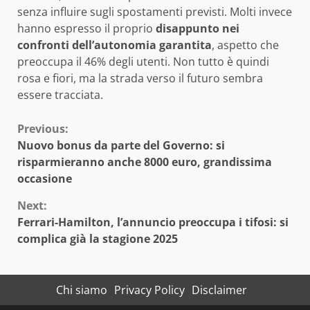
senza influire sugli spostamenti previsti. Molti invece
hanno espresso il proprio
disappunto nei
confronti dell’autonomia garantita
, aspetto che
preoccupa il 46% degli utenti. Non tutto è quindi
rosa e fiori, ma la strada verso il futuro sembra
essere tracciata.
Continue
Previous:
Nuovo bonus da parte del Governo: si
Reading
risparmieranno anche 8000 euro, grandissima
occasione
Next:
Ferrari-Hamilton, l’annuncio preoccupa i tifosi: si
complica già la stagione 2025
Chi siamo
Privacy Policy
Disclaimer