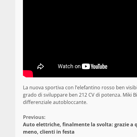
La nuova sportiva con l’elefantino rosso ben visibil
grado di sviluppare ben 212 CV di potenza. Miki Bi
differenziale autobloccante.
Continue
Previous:
Auto elettriche, finalmente la svolta: grazie a 
Reading
meno, clienti in festa