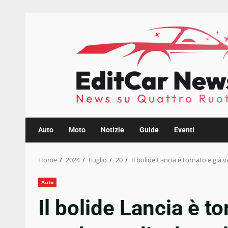
Skip
to
content
Auto
Moto
Notizie
Guide
Eventi
Home
2024
Luglio
20
Il bolide Lancia è tornato e già 
Auto
Il bolide Lancia è to