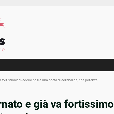
va fortissimo: rivederlo così è una botta di adrenalina, che potenza
rnato e già va fortissimo