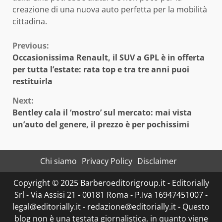
creazione di una nuova auto perfetta per la mobilità
cittadina.
Continue
Previous:
Occasionissima Renault, il SUV a GPL è in offerta
Reading
per tutta l’estate: rata top e tra tre anni puoi
restituirla
Next:
Bentley cala il ‘mostro’ sul mercato: mai vista
un’auto del genere, il prezzo è per pochissimi
Chi siamo
Privacy Policy
Disclaimer
Copyright © 2025 Barberoeditorigroup.it - Editorially
Srl - Via Assisi 21 - 00181 Roma - P.Iva 16947451007 -
legal@editorially.it - redazione@editorially.it - Questo
blog non è una testata giornalistica, in quanto viene